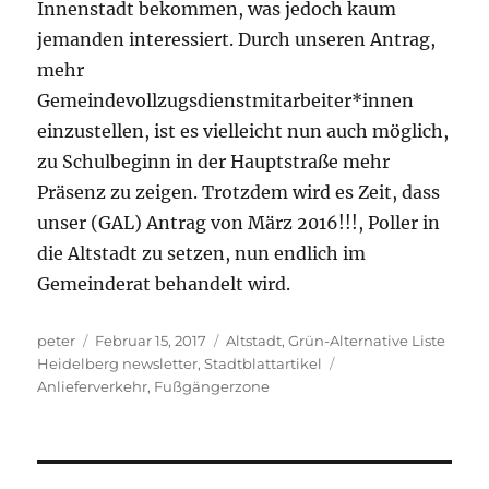
Innenstadt bekommen, was jedoch kaum
jemanden interessiert. Durch unseren Antrag,
mehr
Gemeindevollzugsdienstmitarbeiter*innen
einzustellen, ist es vielleicht nun auch möglich,
zu Schulbeginn in der Hauptstraße mehr
Präsenz zu zeigen. Trotzdem wird es Zeit, dass
unser (GAL) Antrag von März 2016!!!, Poller in
die Altstadt zu setzen, nun endlich im
Gemeinderat behandelt wird.
Autor
Veröffentlicht
Kategorien
peter
Februar 15, 2017
Altstadt
,
Grün-Alternative Liste
am
Schlagwörter
Heidelberg newsletter
,
Stadtblattartikel
Anlieferverkehr
,
Fußgängerzone