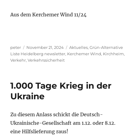
Aus dem Kerchemer Wind 11/24
Autor
Veröffentlicht
Kategorien
peter
November 21, 2024
Aktuelles
,
Grün-Alternative
am
Liste Heidelberg newsletter
,
Kerchemer Wind
,
Kirchheim
,
Verkehr
,
Verkehrssicherheit
1.000 Tage Krieg in der
Ukraine
Zu diesem Anlass schickt die Deutsch-
Ukrainische-Gesellschaft am 1.12. oder 8.12.
eine Hilfslieferung raus!