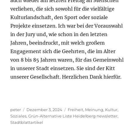
auch wieder am letzten Freitag an Menschen
verliehen, die sich sowohl für die vielfältige
Kulturlandschaft, den Sport oder soziale
Projekte einsetzen. Ich war bei der Vorauswahl
in der Jury und, wie schon in den letzten
Jahren, beeindruckt, mit welch großem
Engagement sich die Geehrten, die im Alter
von 8 bis 85 Jahren waren, für das Gemeinwohl
in unserer Stadt einsetzen. Sie sind der Kitt
unserer Gesellschaft. Herzlichen Dank hierfür.
Autor
Veröffentlicht
Kategorien
peter
Dezember 3, 2024
Freiheit, Meinung, Kultur,
am
Soziales
,
Grün-Alternative Liste Heidelberg newsletter
,
Stadtblattartikel