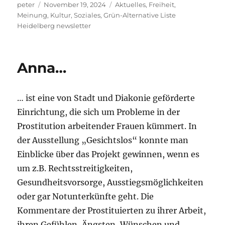
Autor
Veröffentlicht
Kategorien
peter
November 19, 2024
Aktuelles
,
Freiheit,
am
Meinung, Kultur, Soziales
,
Grün-Alternative Liste
Heidelberg newsletter
Anna…
… ist eine von Stadt und Diakonie geförderte
Einrichtung, die sich um Probleme in der
Prostitution arbeitender Frauen kümmert. In
der Ausstellung „Gesichtslos“ konnte man
Einblicke über das Projekt gewinnen, wenn es
um z.B. Rechtsstreitigkeiten,
Gesundheitsvorsorge, Ausstiegsmöglichkeiten
oder gar Notunterkünfte geht. Die
Kommentare der Prostituierten zu ihrer Arbeit,
ihren Gefühlen, Ängsten, Wünschen und