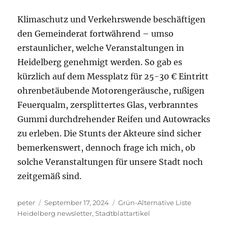
Klimaschutz und Verkehrswende beschäftigen
den Gemeinderat fortwährend – umso
erstaunlicher, welche Veranstaltungen in
Heidelberg genehmigt werden. So gab es
kürzlich auf dem Messplatz für 25-30 € Eintritt
ohrenbetäubende Motorengeräusche, rußigen
Feuerqualm, zersplittertes Glas, verbranntes
Gummi durchdrehender Reifen und Autowracks
zu erleben. Die Stunts der Akteure sind sicher
bemerkenswert, dennoch frage ich mich, ob
solche Veranstaltungen für unsere Stadt noch
zeitgemäß sind.
Autor
Veröffentlicht
Kategorien
peter
September 17, 2024
Grün-Alternative Liste
am
Heidelberg newsletter
,
Stadtblattartikel