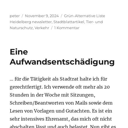
Autor
Veröffentlicht
Kategorien
peter
November 9, 2024
Grün-Alternative Liste
am
Heidelberg newsletter
,
Stadtblattartikel
,
Tier- und
zu
Naturschutz
,
Verkehr
1 Kommentar
Eindeutig
zu
laut…
Eine
Aufwandsentschädigung
… für die Tätigkeit als Stadtrat halte ich für
gerechtfertigt. Ich verwende oft mehr als 20
Stunden in der Woche mit Sitzungen,
Schreiben/Beantworten von Mails sowie dem
Lesen von Vorlagen und Gutachten. Es ist ein
sehr intensives Ehrenamt, das mich oft nicht
abschalten lässt und auch belastet. Nun gibt es