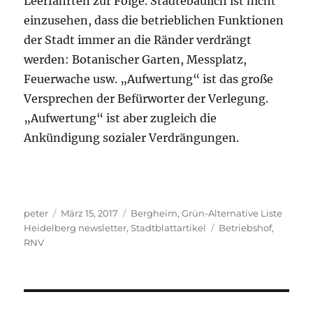
Leerfahrten zur Folge. Städtebaulich ist nicht
einzusehen, dass die betrieblichen Funktionen
der Stadt immer an die Ränder verdrängt
werden: Botanischer Garten, Messplatz,
Feuerwache usw. „Aufwertung“ ist das große
Versprechen der Befürworter der Verlegung.
„Aufwertung“ ist aber zugleich die
Ankündigung sozialer Verdrängungen.
Autor
Veröffentlicht
Kategorien
peter
März 15, 2017
Bergheim
,
Grün-Alternative Liste
am
Schlagwörter
Heidelberg newsletter
,
Stadtblattartikel
Betriebshof
,
RNV