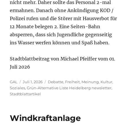
nicht mehr. Daher sollte das Personal 2-mal
ermahnen. Danach ohne Ankündigung KOD /
Polizei rufen und die Störer mit Hausverbot für
12 Monate belegen 2. Eine Seiten-Bahn
absperren, dass sich Jugendliche gegenseitig
ins Wasser werfen können und Spaß haben.
Stadtblattbeitrag von Michael Pfeiffer vom 01.
Juli 2026
Autor
Veröffentlicht
Kategorien
GAL
Juli 1, 2026
Debatte
,
Freiheit, Meinung, Kultur,
am
Soziales
,
Grün-Alternative Liste Heidelberg newsletter
,
Stadtblattartikel
Windkraftanlage