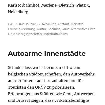
Karlstorbahnhof, Marlene-Dietrich-Platz 3,
Heidelberg
Autor
Veröffentlicht
Kategorien
GAL
Juni 15, 2026
Aktuelles
,
Altstadt
,
Debatte
,
am
Freiheit, Meinung, Kultur, Soziales
,
Grün-Alternative Liste
Heidelberg newsletter
,
Interkulturelles
Autoarme Innenstädte
Schade, dass wir es bei uns nicht wie in
belgischen Städten schaffen, den Autoverkehr
aus der Innenstadt fernzuhalten und für
Touristen den ÖPNV zu priorisieren.
Erfahrungen aus Städten wie Gent, Antwerpen
und Brüssel zeigen, dass verkehrsberuhigte