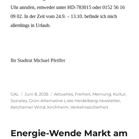
Uhr anrufen, entweder unter HD-783015 oder 0152 56 16
09 02. In der Zeit vom 24.9. – 13.10. befinde ich mich
allerdings in Urlaub.
Ihr Stadtrat Michael Pfeiffer
Autor
Veröffentlicht
Kategorien
GAL
Juni 8, 2026
Aktuelles
,
Freiheit, Meinung, Kultur,
am
Soziales
,
Grün-Alternative Liste Heidelberg newsletter
,
Kerchemer Wind
,
Kirchheim
,
Verkehrssicherheit
Energie-Wende Markt am