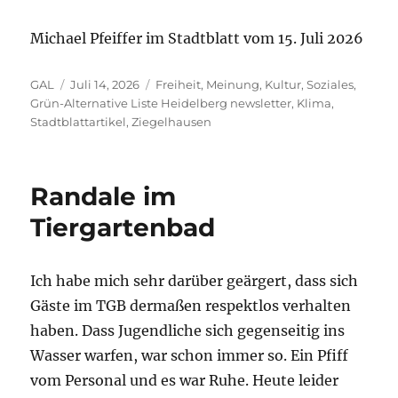
Michael Pfeiffer im Stadtblatt vom 15. Juli 2026
Autor
Veröffentlicht
Kategorien
GAL
Juli 14, 2026
Freiheit, Meinung, Kultur, Soziales
,
am
Grün-Alternative Liste Heidelberg newsletter
,
Klima
,
Stadtblattartikel
,
Ziegelhausen
Randale im
Tiergartenbad
Ich habe mich sehr darüber geärgert, dass sich
Gäste im TGB dermaßen respektlos verhalten
haben. Dass Jugendliche sich gegenseitig ins
Wasser warfen, war schon immer so. Ein Pfiff
vom Personal und es war Ruhe. Heute leider