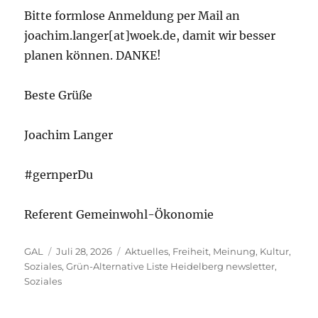
Bitte formlose Anmeldung per Mail an
joachim.langer[at]woek.de, damit wir besser
planen können. DANKE!
Beste Grüße
Joachim Langer
#gernperDu
Referent Gemeinwohl-Ökonomie
Autor
Veröffentlicht
Kategorien
GAL
Juli 28, 2026
Aktuelles
,
Freiheit, Meinung, Kultur,
am
Soziales
,
Grün-Alternative Liste Heidelberg newsletter
,
Soziales