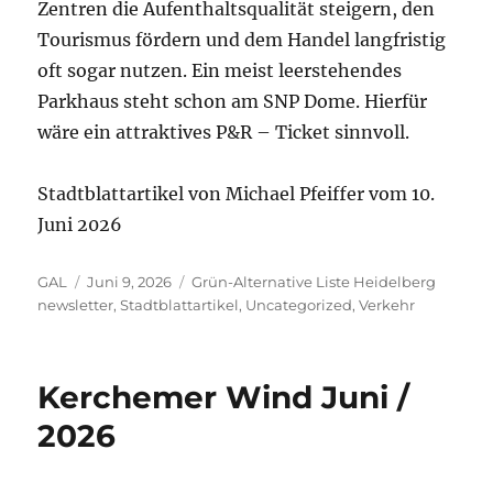
Zentren die Aufenthaltsqualität steigern, den
Tourismus fördern und dem Handel langfristig
oft sogar nutzen. Ein meist leerstehendes
Parkhaus steht schon am SNP Dome. Hierfür
wäre ein attraktives P&R – Ticket sinnvoll.
Stadtblattartikel von Michael Pfeiffer vom 10.
Juni 2026
Autor
Veröffentlicht
Kategorien
GAL
Juni 9, 2026
Grün-Alternative Liste Heidelberg
am
newsletter
,
Stadtblattartikel
,
Uncategorized
,
Verkehr
Kerchemer Wind Juni /
2026