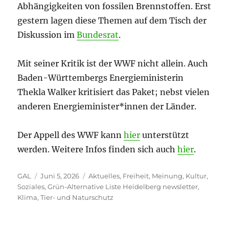
Abhängigkeiten von fossilen Brennstoffen. Erst
gestern lagen diese Themen auf dem Tisch der
Diskussion im
Bundesrat
.
Mit seiner Kritik ist der WWF nicht allein. Auch
Baden-Württembergs Energieministerin
Thekla Walker kritisiert das Paket; nebst vielen
anderen Energieminister*innen der Länder.
Der Appell des WWF kann
hier
unterstützt
werden. Weitere Infos finden sich auch
hier
.
Autor
Veröffentlicht
Kategorien
GAL
Juni 5, 2026
Aktuelles
,
Freiheit, Meinung, Kultur,
am
Soziales
,
Grün-Alternative Liste Heidelberg newsletter
,
Klima
,
Tier- und Naturschutz