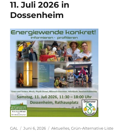
11. Juli 2026 in
Dossenheim
Autor
Veröffentlicht
Kategorien
GAL
Juni 6, 2026
Aktuelles
,
Grün-Alternative Liste