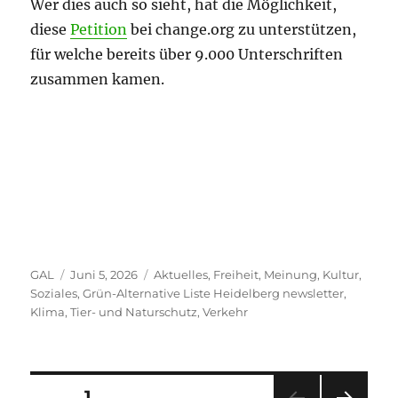
Wer dies auch so sieht, hat die Möglichkeit,
diese
Petition
bei change.org zu unterstützen,
für welche bereits über 9.000 Unterschriften
zusammen kamen.
Autor
Veröffentlicht
Kategorien
GAL
Juni 5, 2026
Aktuelles
,
Freiheit, Meinung, Kultur,
am
Soziales
,
Grün-Alternative Liste Heidelberg newsletter
,
Klima
,
Tier- und Naturschutz
,
Verkehr
Seitennummerierung
SEITE
1