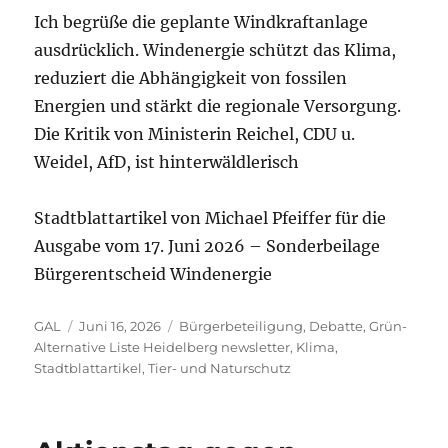
Ich begrüße die geplante Windkraftanlage
ausdrücklich. Windenergie schützt das Klima,
reduziert die Abhängigkeit von fossilen
Energien und stärkt die regionale Versorgung.
Die Kritik von Ministerin Reichel, CDU u.
Weidel, AfD, ist hinterwäldlerisch
Stadtblattartikel von Michael Pfeiffer für die
Ausgabe vom 17. Juni 2026 – Sonderbeilage
Bürgerentscheid Windenergie
Autor
Veröffentlicht
Kategorien
GAL
Juni 16, 2026
Bürgerbeteiligung
,
Debatte
,
Grün-
am
Alternative Liste Heidelberg newsletter
,
Klima
,
Stadtblattartikel
,
Tier- und Naturschutz