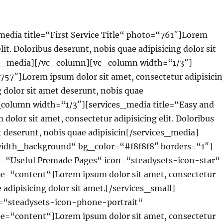
dia title=“First Service Title“ photo=“761″]Lorem
lit. Doloribus deserunt, nobis quae adipisicing dolor sit
ices_media][/vc_column][vc_column width=“1/3″]
57″]Lorem ipsum dolor sit amet, consectetur adipisici
g dolor sit amet deserunt, nobis quae
_column width=“1/3″][services_media title=“Easy and
lor sit amet, consectetur adipisicing elit. Doloribus
t deserunt, nobis quae adipisicin[/services_media]
idth_background“ bg_color=“#f8f8f8″ borders=“1″]
e=“Useful Premade Pages“ icon=“steadysets-icon-star“
=“content“]Lorem ipsum dolor sit amet, consectetur
e adipisicing dolor sit amet.[/services_small]
on=“steadysets-icon-phone-portrait“
=“content“]Lorem ipsum dolor sit amet, consectetur