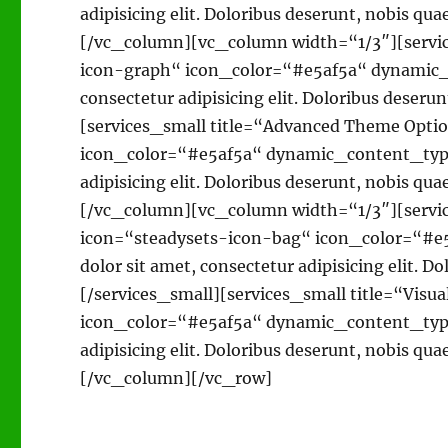
adipisicing elit. Doloribus deserunt, nobis qua
[/vc_column][vc_column width=“1/3″][servic
icon-graph“ icon_color=“#e5af5a“ dynamic_
consectetur adipisicing elit. Doloribus deserun
[services_small title=“Advanced Theme Opti
icon_color=“#e5af5a“ dynamic_content_type
adipisicing elit. Doloribus deserunt, nobis qua
[/vc_column][vc_column width=“1/3″][servi
icon=“steadysets-icon-bag“ icon_color=“#
dolor sit amet, consectetur adipisicing elit. D
[/services_small][services_small title=“Vis
icon_color=“#e5af5a“ dynamic_content_type
adipisicing elit. Doloribus deserunt, nobis qua
[/vc_column][/vc_row]