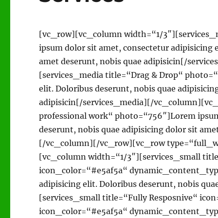
[vc_row][vc_column width=“1/3″][services_me
ipsum dolor sit amet, consectetur adipisicing e
amet deserunt, nobis quae adipisicin[/serv
[services_media title=“Drag & Drop“ photo=“7
elit. Doloribus deserunt, nobis quae adipisicin
adipisicin[/services_media][/vc_column][vc
professional work“ photo=“756″]Lorem ipsum do
deserunt, nobis quae adipisicing dolor sit ame
[/vc_column][/vc_row][vc_row type=“full_w
[vc_column width=“1/3″][services_small titl
icon_color=“#e5af5a“ dynamic_content_type
adipisicing elit. Doloribus deserunt, nobis qua
[services_small title=“Fully Resposnive“ ic
icon_color=“#e5af5a“ dynamic_content_type