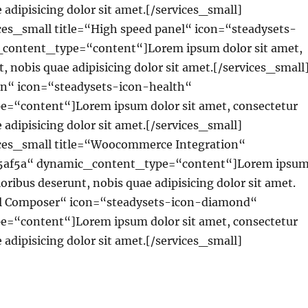
e adipisicing dolor sit amet.[/services_small]
es_small title=“High speed panel“ icon=“steadysets-
content_type=“content“]Lorem ipsum dolor sit amet,
t, nobis quae adipisicing dolor sit amet.[/services_small
on“ icon=“steadysets-icon-health“
=“content“]Lorem ipsum dolor sit amet, consectetur
e adipisicing dolor sit amet.[/services_small]
ces_small title=“Woocommerce Integration“
e5af5a“ dynamic_content_type=“content“]Lorem ipsu
oloribus deserunt, nobis quae adipisicing dolor sit amet.
ual Composer“ icon=“steadysets-icon-diamond“
=“content“]Lorem ipsum dolor sit amet, consectetur
e adipisicing dolor sit amet.[/services_small]