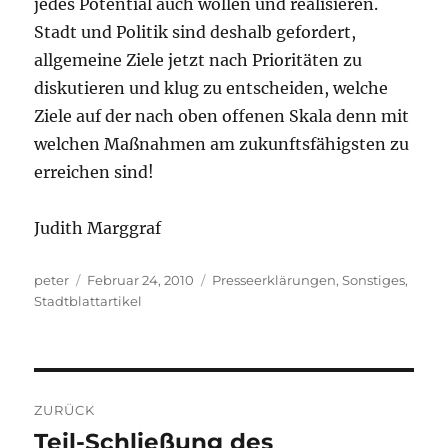
jedes Potential auch wollen und realisieren.
Stadt und Politik sind deshalb gefordert,
allgemeine Ziele jetzt nach Prioritäten zu
diskutieren und klug zu entscheiden, welche
Ziele auf der nach oben offenen Skala denn mit
welchen Maßnahmen am zukunftsfähigsten zu
erreichen sind!
Judith Marggraf
Autor
Veröffentlicht
Kategorien
peter
Februar 24, 2010
Presseerklärungen
,
Sonstiges
,
am
Stadtblattartikel
Beitragsnavigation
ZURÜCK
Teil-Schließung des
Vorheriger