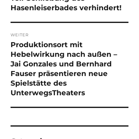
Beitrag:
Hasenleiserbades verhindert!
WEITER
Produktionsort mit
Nächster
Beitrag:
Hebelwirkung nach außen –
Jai Gonzales und Bernhard
Fauser präsentieren neue
Spielstätte des
UnterwegsTheaters