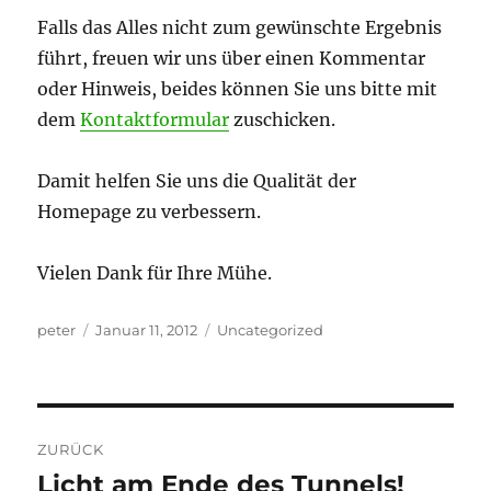
Falls das Alles nicht zum gewünschte Ergebnis
führt, freuen wir uns über einen Kommentar
oder Hinweis, beides können Sie uns bitte mit
dem
Kontaktformular
zuschicken.
Damit helfen Sie uns die Qualität der
Homepage zu verbessern.
Vielen Dank für Ihre Mühe.
Autor
Veröffentlicht
Kategorien
peter
Januar 11, 2012
Uncategorized
am
Beitragsnavigation
ZURÜCK
Licht am Ende des Tunnels!
Vorheriger