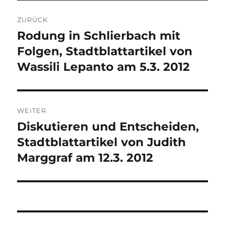
Beitragsnavigation
ZURÜCK
Rodung in Schlierbach mit
Vorheriger
Beitrag:
Folgen, Stadtblattartikel von
Wassili Lepanto am 5.3. 2012
WEITER
Diskutieren und Entscheiden,
Nächster
Beitrag:
Stadtblattartikel von Judith
Marggraf am 12.3. 2012