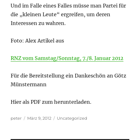
Und im Falle eines Falles müsse man Partei für
die „kleinen Leute“ ergreifen, um deren
Interessen zu wahren.
Foto: Alex Artikel aus
RNZ vom Samstag/Sonntag, 7./8. Januar 2012
Für die Bereitstellung ein Dankeschön an Götz
Münstermann
Hier als PDF zum herunterladen.
Autor
Veröffentlicht
Kategorien
peter
März 9, 2012
Uncategorized
am