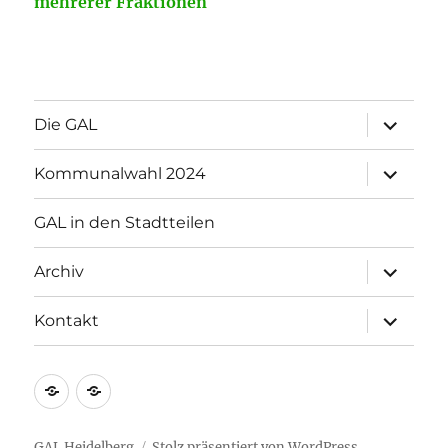
mehrerer Fraktionen
Unterme
Die GAL
öffnen
Unterme
Kommunalwahl 2024
öffnen
GAL in den Stadtteilen
Unterme
Archiv
öffnen
Unterme
Kontakt
öffnen
Impressum
Datenschutzerklärung
GAL Heidelberg
Stolz präsentiert von WordPress