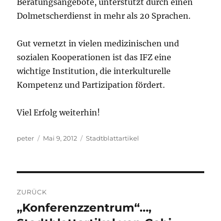
Beratungsangebote, unterstützt durch einen
Dolmetscherdienst in mehr als 20 Sprachen.
Gut vernetzt in vielen medizinischen und
sozialen Kooperationen ist das IFZ eine
wichtige Institution, die interkulturelle
Kompetenz und Partizipation fördert.
Viel Erfolg weiterhin!
Autor
Veröffentlicht
Kategorien
peter
Mai 9, 2012
Stadtblattartikel
am
Beitragsnavigation
ZURÜCK
„Konferenzzentrum“…,
Vorheriger
Beitrag: