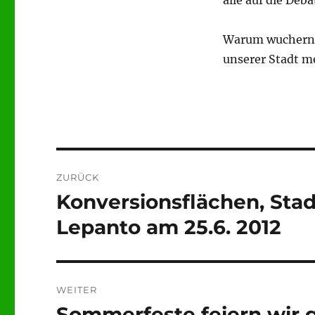
alle auf die Deb
Warum wuchern w
unserer Stadt m
Beitragsnavigation
ZURÜCK
Konversionsflächen, Stadt
Vorheriger
Beitrag:
Lepanto am 25.6. 2012
WEITER
Sommerfeste feiern wir g
Nächster