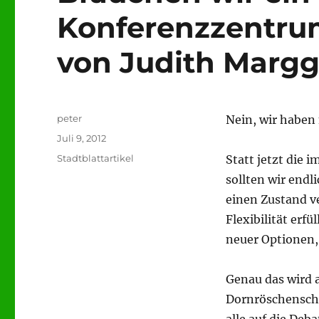
Konferenzzentrum
von Judith Marggr
Autor
peter
Nein, wir haben
Veröffentlicht
Juli 9, 2012
am
Kategorien
Stadtblattartikel
Statt jetzt die
sollten wir endl
einen Zustand v
Flexibilität erf
neuer Optionen, 
Genau das wird a
Dornröschenschla