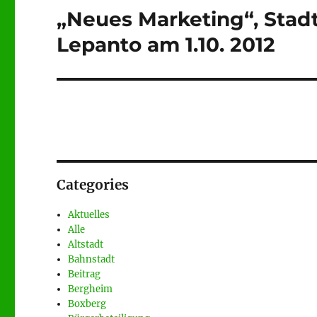
„Neues Marketing“, Stadtb
Nächster
Beitrag:
Lepanto am 1.10. 2012
Categories
Aktuelles
Alle
Altstadt
Bahnstadt
Beitrag
Bergheim
Boxberg