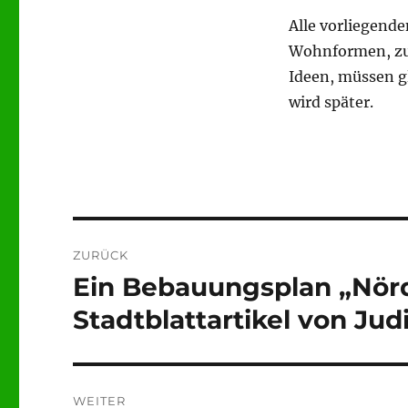
Alle vorliegend
Wohnformen, zu 
Ideen, müssen g
wird später.
Beitragsnavigation
ZURÜCK
Ein Bebauungsplan „Nörd
Vorheriger
Beitrag:
Stadtblattartikel von Jud
WEITER