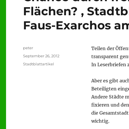
Flächen? , Stadtb
Faus-Exarchos am
Autor
peter
Teilen der Öffen
Veröffentlicht
September 26, 2012
transparent gen
am
Kategorien
Stadtblattartikel
In Leserbriefen 
Aber es gibt auc
Beteiligten eing
Andere Städte m
fixieren und de
die Gesamtstadt
wichtig.