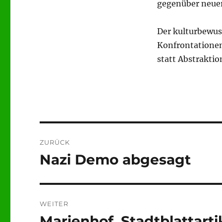
gegenüber neuer 
Der kulturbewuss
Konfrontationen 
statt Abstrakti
Beitragsnavigation
ZURÜCK
Nazi Demo abgesagt
Vorheriger
Beitrag:
WEITER
Marienhof, Stadtblattarti
Nächster