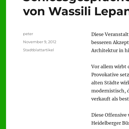
von Wassili Lepan
Autor
peter
Diese Veranstal
Veröffentlicht
November 9, 2012
besseren Akzept
am
Kategorien
Stadtblattartikel
Architektur in h
Vor allem wirbt
Provokative set
alten Städte wir
modernistisch, 
verkauft als bes
Diese Offensive
Heidelberger Bü