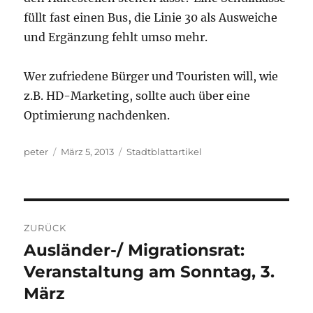
füllt fast einen Bus, die Linie 30 als Ausweiche
und Ergänzung fehlt umso mehr.
Wer zufriedene Bürger und Touristen will, wie
z.B. HD-Marketing, sollte auch über eine
Optimierung nachdenken.
Autor
Veröffentlicht
Kategorien
peter
März 5, 2013
Stadtblattartikel
am
Beitragsnavigation
ZURÜCK
Ausländer-/ Migrationsrat:
Vorheriger
Beitrag:
Veranstaltung am Sonntag, 3.
März