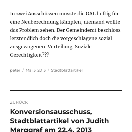
In zwei Ausschüssen musste die GAL heftig für
eine Neuberechnung kämpfen, niemand wollte
das Problem sehen. Der Gemeinderat beschloss
letztendlich doch die vorgeschlagene sozial
ausgewogenere Verteilung. Soziale
Gerechtigkeit???
Autor
Veröffentlicht
Kategorien
peter
Mai 3, 2013
Stadtblattartikel
am
Beitragsnavigation
ZURÜCK
Konversionsausschuss,
Vorheriger
Beitrag:
Stadtblattartikel von Judith
Marggraf am 22.4. 2013