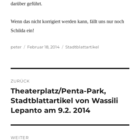
darüber geführt.
Wenn das nicht korrigiert werden kann, fällt uns nur noch
Schilda ein!
Autor
Veröffentlicht
Kategorien
peter
Februar 18, 2014
Stadtblattartikel
am
Beitragsnavigation
ZURÜCK
Theaterplatz/Penta-Park,
Vorheriger
Beitrag:
Stadtblattartikel von Wassili
Lepanto am 9.2. 2014
WEITER