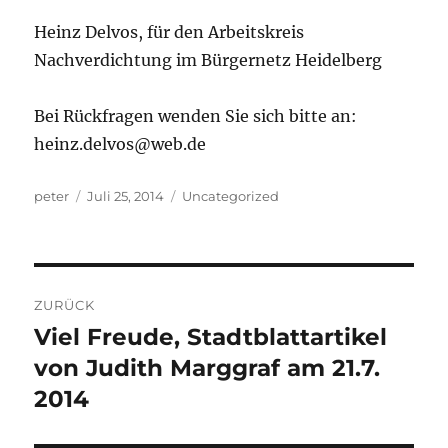
Heinz Delvos, für den Arbeitskreis
Nachverdichtung im Bürgernetz Heidelberg
Bei Rückfragen wenden Sie sich bitte an:
heinz.delvos@web.de
Autor
Veröffentlicht
Kategorien
peter
Juli 25, 2014
Uncategorized
am
Beitragsnavigation
ZURÜCK
Viel Freude, Stadtblattartikel
Vorheriger
Beitrag:
von Judith Marggraf am 21.7.
2014