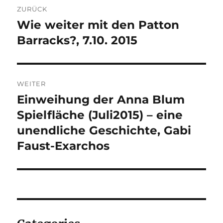
ZURÜCK
Wie weiter mit den Patton
Vorheriger
Beitrag:
Barracks?, 7.10. 2015
WEITER
Einweihung der Anna Blum
Nächster
Beitrag:
Spielfläche (Juli2015) – eine
unendliche Geschichte, Gabi
Faust-Exarchos