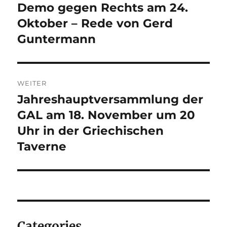
Demo gegen Rechts am 24.
Vorheriger
Beitrag:
Oktober – Rede von Gerd
Guntermann
WEITER
Jahreshauptversammlung der
Nächster
Beitrag:
GAL am 18. November um 20
Uhr in der Griechischen
Taverne
Categories