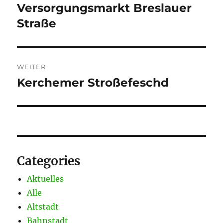
Versorgungsmarkt Breslauer
Vorheriger
Beitrag:
Straße
WEITER
Kerchemer Stroßefeschd
Nächster
Beitrag:
Categories
Aktuelles
Alle
Altstadt
Bahnstadt