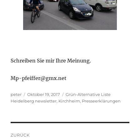
Schreiben Sie mir Ihre Meinung.
Mp-pfeiffer@gmx.net
Autor
Veröffentlicht
Kategorien
peter
Oktober 19, 2017
Grün-Alternative Liste
am
Heidelberg newsletter
,
Kirchheim
,
Presseerklärungen
Beitragsnavigation
ZURÜCK