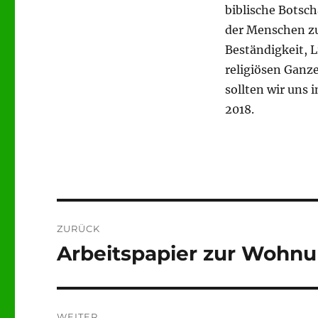
biblische Botsc
der Menschen z
Beständigkeit, L
religiösen Ganz
sollten wir uns 
2018.
Beitragsnavigation
ZURÜCK
Arbeitspapier zur Wohnu
Vorheriger
Beitrag:
WEITER