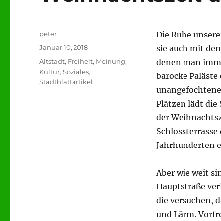
Autor
peter
Die Ruhe unserer
Veröffentlicht
Januar 10, 2018
sie auch mit de
am
Kategorien
Altstadt
,
Freiheit, Meinung,
denen man immer
Kultur, Soziales
,
barocke Paläste 
Stadtblattartikel
unangefochtenen
Plätzen lädt die
der Weihnachtsze
Schlossterrasse 
Jahrhunderten 
Aber wie weit si
Hauptstraße ver
die versuchen, da
und Lärm. Vorfr