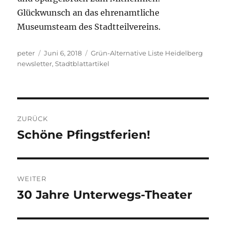
Glückwunsch an das ehrenamtliche
Museumsteam des Stadtteilvereins.
Autor
Veröffentlicht
Kategorien
peter
Juni 6, 2018
Grün-Alternative Liste Heidelberg
am
newsletter
,
Stadtblattartikel
Beitragsnavigation
ZURÜCK
Schöne Pfingstferien!
Vorheriger
Beitrag:
WEITER
30 Jahre Unterwegs-Theater
Nächster
Beitrag: