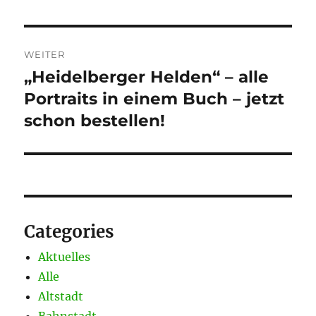
WEITER
„Heidelberger Helden“ – alle
Nächster
Beitrag:
Portraits in einem Buch – jetzt
schon bestellen!
Categories
Aktuelles
Alle
Altstadt
Bahnstadt