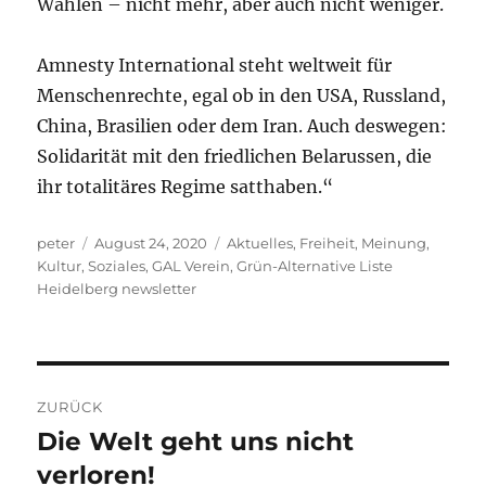
Wahlen – nicht mehr, aber auch nicht weniger.
Amnesty International steht weltweit für
Menschenrechte, egal ob in den USA, Russland,
China, Brasilien oder dem Iran. Auch deswegen:
Solidarität mit den friedlichen Belarussen, die
ihr totalitäres Regime satthaben.“
Autor
Veröffentlicht
Kategorien
peter
August 24, 2020
Aktuelles
,
Freiheit, Meinung,
am
Kultur, Soziales
,
GAL Verein
,
Grün-Alternative Liste
Heidelberg newsletter
Beitragsnavigation
ZURÜCK
Die Welt geht uns nicht
Vorheriger
Beitrag:
verloren!