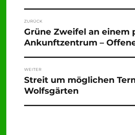
Beitragsnavigation
ZURÜCK
Grüne Zweifel an einem
Vorheriger
Beitrag:
Ankunftzentrum – Offene
WEITER
Streit um möglichen Ter
Nächster
Beitrag:
Wolfsgärten