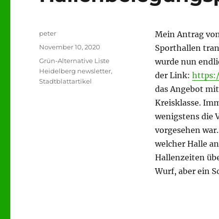
Autor
peter
Mein Antrag vom
Veröffentlicht
November 10, 2020
Sporthallen tra
am
Kategorien
Grün-Alternative Liste
wurde nun endlic
Heidelberg newsletter
,
der Link:
https:
Stadtblattartikel
das Angebot mit 
Kreisklasse. Im
wenigstens die 
vorgesehen war.
welcher Halle a
Hallenzeiten übe
Wurf, aber ein Sc