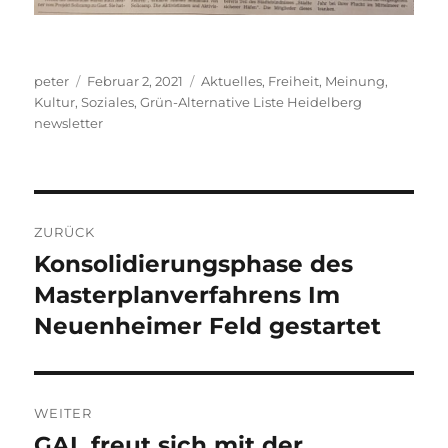
Autor
Veröffentlicht
Kategorien
peter
Februar 2, 2021
Aktuelles
,
Freiheit, Meinung,
am
Kultur, Soziales
,
Grün-Alternative Liste Heidelberg
newsletter
Beitragsnavigation
ZURÜCK
Konsolidierungsphase des
Vorheriger
Beitrag:
Masterplanverfahrens Im
Neuenheimer Feld gestartet
WEITER
GAL freut sich mit der
Nächster