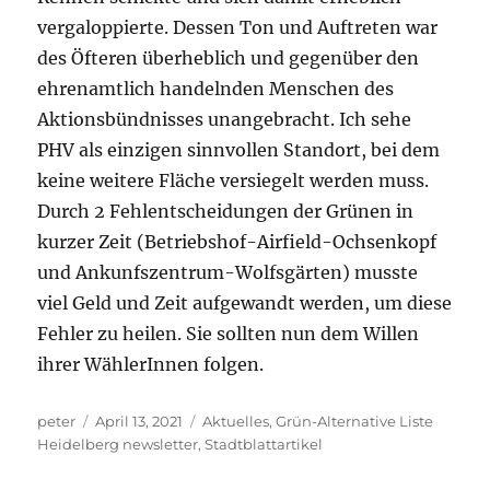
vergaloppierte. Dessen Ton und Auftreten war
des Öfteren überheblich und gegenüber den
ehrenamtlich handelnden Menschen des
Aktionsbündnisses unangebracht. Ich sehe
PHV als einzigen sinnvollen Standort, bei dem
keine weitere Fläche versiegelt werden muss.
Durch 2 Fehlentscheidungen der Grünen in
kurzer Zeit (Betriebshof-Airfield-Ochsenkopf
und Ankunfszentrum-Wolfsgärten) musste
viel Geld und Zeit aufgewandt werden, um diese
Fehler zu heilen. Sie sollten nun dem Willen
ihrer WählerInnen folgen.
Autor
Veröffentlicht
Kategorien
peter
April 13, 2021
Aktuelles
,
Grün-Alternative Liste
am
Heidelberg newsletter
,
Stadtblattartikel