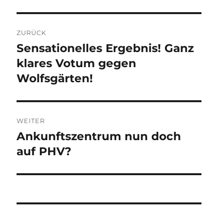
Beitragsnavigation
ZURÜCK
Sensationelles Ergebnis! Ganz
Vorheriger
Beitrag:
klares Votum gegen
Wolfsgärten!
WEITER
Ankunftszentrum nun doch
Nächster
Beitrag:
auf PHV?