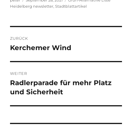
am
Heidelberg newsletter
,
Stadtblattartikel
Beitragsnavigation
ZURÜCK
Kerchemer Wind
Vorheriger
Beitrag:
WEITER
Radlerparade für mehr Platz
Nächster
Beitrag:
und Sicherheit