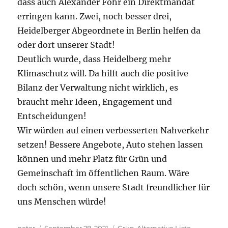
dass auch Alexander Föhr ein Direktmandat
erringen kann. Zwei, noch besser drei,
Heidelberger Abgeordnete in Berlin helfen da
oder dort unserer Stadt!
Deutlich wurde, dass Heidelberg mehr
Klimaschutz will. Da hilft auch die positive
Bilanz der Verwaltung nicht wirklich, es
braucht mehr Ideen, Engagement und
Entscheidungen!
Wir würden auf einen verbesserten Nahverkehr
setzen! Bessere Angebote, Auto stehen lassen
können und mehr Platz für Grün und
Gemeinschaft im öffentlichen Raum. Wäre
doch schön, wenn unsere Stadt freundlicher für
uns Menschen würde!
Autor
Veröffentlicht
Kategorien
peter
September 28, 2021
Grün-Alternative Liste