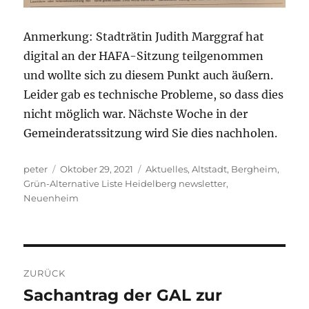
Anmerkung: Stadträtin Judith Marggraf hat
digital an der HAFA-Sitzung teilgenommen
und wollte sich zu diesem Punkt auch äußern.
Leider gab es technische Probleme, so dass dies
nicht möglich war. Nächste Woche in der
Gemeinderatssitzung wird Sie dies nachholen.
Autor
Veröffentlicht
Kategorien
peter
Oktober 29, 2021
Aktuelles
,
Altstadt
,
Bergheim
,
am
Grün-Alternative Liste Heidelberg newsletter
,
Neuenheim
Beitragsnavigation
ZURÜCK
Sachantrag der GAL zur
Vorheriger