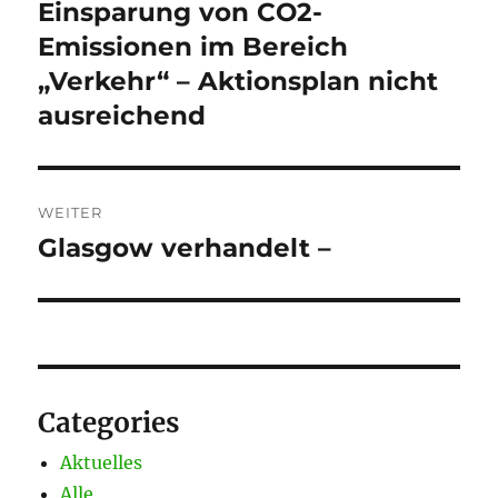
Beitrag:
Einsparung von CO2-
Emissionen im Bereich
„Verkehr“ – Aktionsplan nicht
ausreichend
WEITER
Glasgow verhandelt –
Nächster
Beitrag:
Categories
Aktuelles
Alle