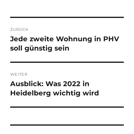
Beitragsnavigation
ZURÜCK
Jede zweite Wohnung in PHV
Vorheriger
Beitrag:
soll günstig sein
WEITER
Ausblick: Was 2022 in
Nächster
Beitrag:
Heidelberg wichtig wird