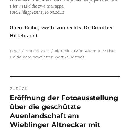
Ehrenamtsmedaille verliehen, die früher Bürgerplakette hieß.
Hier im Bild die zweite Gruppe.
Foto: Philipp Rothe, 10.03.2022
Obere Reihe, zweite von rechts: Dr. Dorothee
Hildebrandt
Autor
Veröffentlicht
Kategorien
peter
März 15, 2022
Aktuelles
,
Grün-Alternative Liste
am
Heidelberg newsletter
,
West-/ Südstadt
Beitragsnavigation
ZURÜCK
Eröffnung der Fotoausstellung
Vorheriger
Beitrag:
über die geschützte
Auenlandschaft am
Wieblinger Altneckar mit