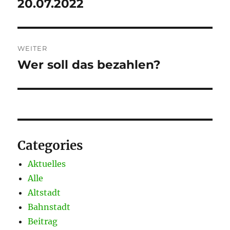
20.07.2022
WEITER
Wer soll das bezahlen?
Nächster
Beitrag:
Categories
Aktuelles
Alle
Altstadt
Bahnstadt
Beitrag