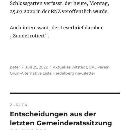
Schlossgarten verfasst, der heute, Montag,
25.07.2022 in der RNZ veröffentlich wurde.
Auch interessant, der Leserbrief darüber
„Zundel rotiert“.
Autor
Veröffentlicht
Kategorien
peter
Juli 25, 2022
Aktuelles
,
Altstadt
,
GAL Verein
,
am
Grün-Alternative Liste Heidelberg newsletter
Beitragsnavigation
ZURÜCK
Entscheidungen aus der
Vorheriger
Beitrag:
letzten Gemeinderatssitzung