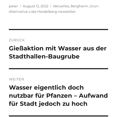
Autor
Veröffentlicht
Kategorien
peter
August 12, 2022
Aktuelles
,
Bergheim
,
Grün-
am
Alternative Liste Heidelberg newsletter
Beitragsnavigation
ZURÜCK
Gießaktion mit Wasser aus der
Vorheriger
Beitrag:
Stadthallen-Baugrube
WEITER
Wasser eigentlich doch
Nächster
Beitrag:
nutzbar für Pfanzen – Aufwand
für Stadt jedoch zu hoch