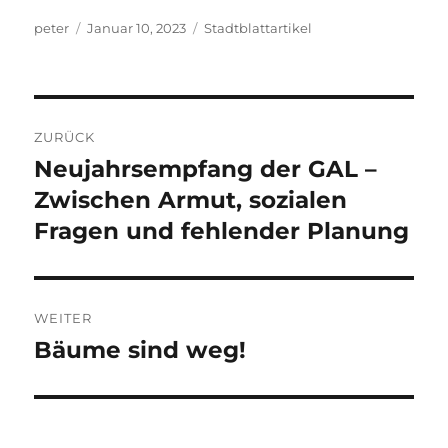
Autor
Veröffentlicht
Kategorien
peter
Januar 10, 2023
Stadtblattartikel
am
Beitragsnavigation
ZURÜCK
Neujahrsempfang der GAL –
Vorheriger
Beitrag:
Zwischen Armut, sozialen
Fragen und fehlender Planung
WEITER
Bäume sind weg!
Nächster
Beitrag: