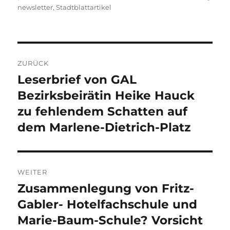
am
newsletter
,
Stadtblattartikel
Beitragsnavigation
ZURÜCK
Leserbrief von GAL
Vorheriger
Beitrag:
Bezirksbeirätin Heike Hauck
zu fehlendem Schatten auf
dem Marlene-Dietrich-Platz
WEITER
Zusammenlegung von Fritz-
Nächster
Beitrag:
Gabler- Hotelfachschule und
Marie-Baum-Schule? Vorsicht