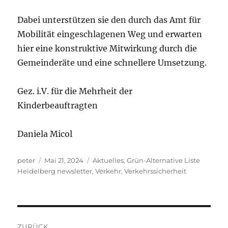
Dabei unterstützen sie den durch das Amt für
Mobilität eingeschlagenen Weg und erwarten
hier eine konstruktive Mitwirkung durch die
Gemeinderäte und eine schnellere Umsetzung.
Gez. i.V. für die Mehrheit der
Kinderbeauftragten
Daniela Micol
Autor
Veröffentlicht
Kategorien
peter
Mai 21, 2024
Aktuelles
,
Grün-Alternative Liste
am
Heidelberg newsletter
,
Verkehr
,
Verkehrssicherheit
Beitragsnavigation
ZURÜCK