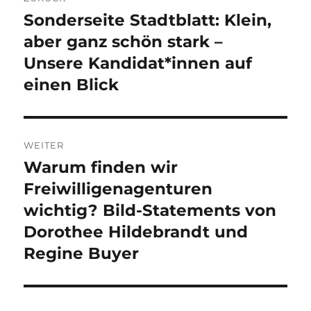
Sonderseite Stadtblatt: Klein,
Vorheriger
Beitrag:
aber ganz schön stark –
Unsere Kandidat*innen auf
einen Blick
WEITER
Warum finden wir
Nächster
Beitrag:
Freiwilligenagenturen
wichtig? Bild-Statements von
Dorothee Hildebrandt und
Regine Buyer