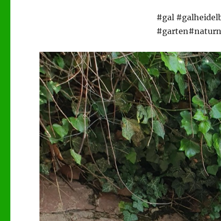
#gal #galheidel
#garten#naturn