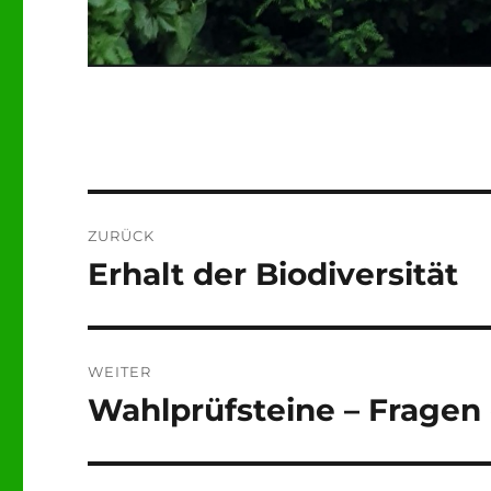
Beitragsnavigation
ZURÜCK
Erhalt der Biodiversität
Vorheriger
Beitrag:
WEITER
Wahlprüfsteine – Fragen
Nächster
Beitrag: