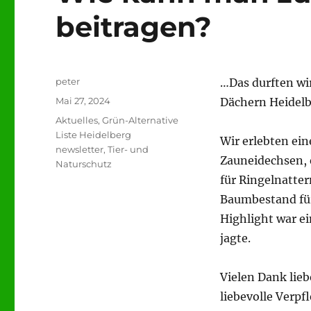
beitragen?
Autor
peter
…Das durften wi
Veröffentlicht
Mai 27, 2024
Dächern Heidelb
am
Kategorien
Aktuelles
,
Grün-Alternative
Liste Heidelberg
Wir erlebten ei
newsletter
,
Tier- und
Zauneidechsen, 
Naturschutz
für Ringelnatter
Baumbestand für
Highlight war e
jagte.
Vielen Dank lie
liebevolle Verpf