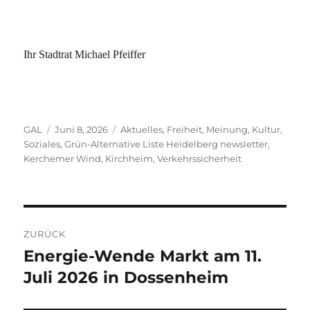
Ihr Stadtrat Michael Pfeiffer
Autor
Veröffentlicht
Kategorien
GAL
Juni 8, 2026
Aktuelles
,
Freiheit, Meinung, Kultur,
am
Soziales
,
Grün-Alternative Liste Heidelberg newsletter
,
Kerchemer Wind
,
Kirchheim
,
Verkehrssicherheit
Beitragsnavigation
ZURÜCK
Energie-Wende Markt am 11.
Vorheriger
Beitrag:
Juli 2026 in Dossenheim