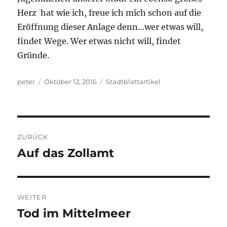
Herz hat wie ich, freue ich mich schon auf die
Eröffnung dieser Anlage denn…wer etwas will,
findet Wege. Wer etwas nicht will, findet
Gründe.
Autor
Veröffentlicht
Kategorien
peter
Oktober 12, 2016
Stadtblattartikel
am
Beitragsnavigation
ZURÜCK
Auf das Zollamt
Vorheriger
Beitrag:
WEITER
Tod im Mittelmeer
Nächster
Beitrag: