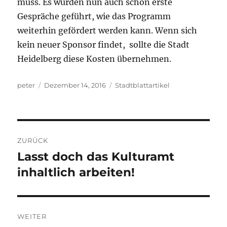
muss. Es wurden nun auch schon erste
Gespräche geführt, wie das Programm
weiterhin gefördert werden kann. Wenn sich
kein neuer Sponsor findet, sollte die Stadt
Heidelberg diese Kosten übernehmen.
Autor
Veröffentlicht
Kategorien
peter
Dezember 14, 2016
Stadtblattartikel
am
Beitragsnavigation
ZURÜCK
Lasst doch das Kulturamt
Vorheriger
Beitrag:
inhaltlich arbeiten!
WEITER