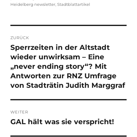
am
Heidelberg newsletter
,
Stadtblattartikel
Beitragsnavigation
ZURÜCK
Sperrzeiten in der Altstadt
Vorheriger
Beitrag:
wieder unwirksam – Eine
„never ending story“? Mit
Antworten zur RNZ Umfrage
von Stadträtin Judith Marggraf
WEITER
GAL hält was sie verspricht!
Nächster
Beitrag: