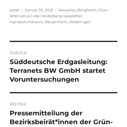
Autor
Veröffentlicht
Kategorien
peter
Januar 20, 2022
Aktuelles
,
Bergheim
,
Grün-
am
Alternative Liste Heidelberg newsletter
,
Handschuhsheim
,
Neuenheim
,
Wieblingen
Beitragsnavigation
ZURÜCK
Süddeutsche Erdgasleitung:
Vorheriger
Beitrag:
Terranets BW GmbH startet
Voruntersuchungen
WEITER
Pressemitteilung der
Nächster
Beitrag:
Bezirksbeirät*innen der Grün-