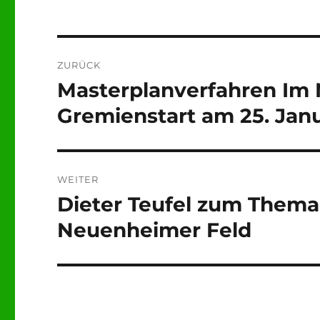
Beitragsnavigation
ZURÜCK
Masterplanverfahren Im
Vorheriger
Beitrag:
Gremienstart am 25. Jan
WEITER
Dieter Teufel zum Thema
Nächster
Beitrag:
Neuenheimer Feld