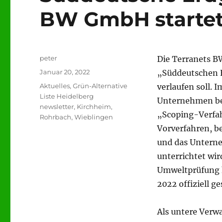
BW GmbH startet
Autor
peter
Die Terranets B
Veröffentlicht
Januar 20, 2022
„Süddeutschen E
am
Kategorien
Aktuelles
,
Grün-Alternative
verlaufen soll. 
Liste Heidelberg
Unternehmen be
newsletter
,
Kirchheim
,
„Scoping-Verfah
Rohrbach
,
Wieblingen
Vorverfahren, b
und das Unterne
unterrichtet wir
Umweltprüfung h
2022 offiziell ge
Als untere Verw