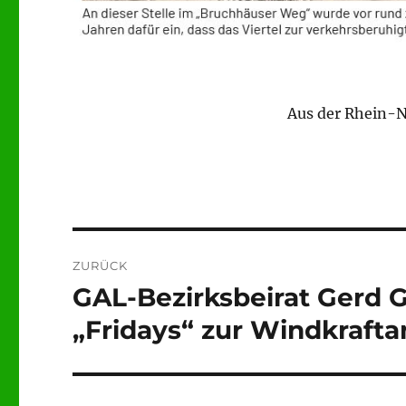
Aus der Rhein-
Beitragsnavigation
ZURÜCK
GAL-Bezirksbeirat Gerd 
Vorheriger
Beitrag:
„Fridays“ zur Windkraft