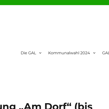
Die GAL
Kommunalwahl 2024
GAL
ng „Am Dorf“ (bis