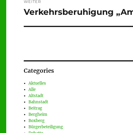
WEITER
Verkehrsberuhigung „Am
Nächster
Beitrag:
Categories
Aktuelles
Alle
Altstadt
Bahnstadt
Beitrag
Bergheim
Boxberg
Bürgerbeteiligung