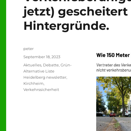
jetzt) gescheitert
Hintergründe.
Autor
peter
Veröffentlicht
September 18, 2023
am
Kategorien
Aktuelles
,
Debatte
,
Grün-
Alternative Liste
Heidelberg newsletter
,
Kirchheim
,
Verkehrssicherheit